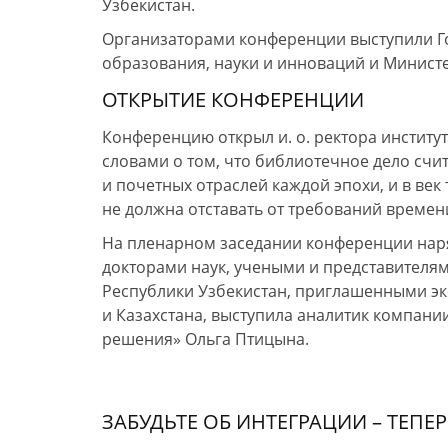
Узбекистан.
Организаторами конференции выступили Го
образования, науки
и инноваций
и Минист
ОТКРЫТИЕ КОНФЕРЕНЦИИ
Конференцию открыл
и. о. ректора
институ
словами
о том,
что библиотечное дело счи
и почетных
отраслей каждой эпохи,
и в век
не должна
отставать
от требований
времен
На пленарном заседании конференции на
докторами наук, учеными
и представителя
Республики Узбекистан, приглашенными э
и Казахстана,
выступила аналитик компани
решения» Ольга Птицына.
ЗАБУДЬТЕ ОБ ИНТЕГРАЦИИ – ТЕПЕР