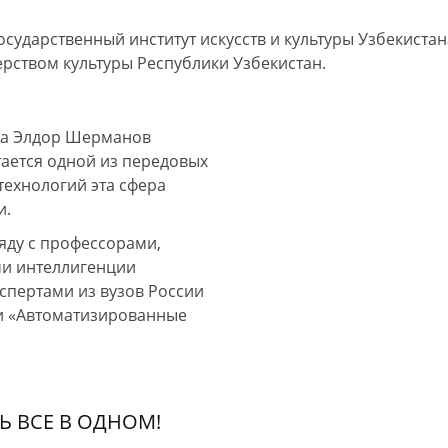
сударственный институт искусств
и культуры
Узбекистан
ерством
культуры Республики Узбекистан.
та Элдор Шерманов
тается одной
из передовых
технологий эта сфера
и.
ряду
с профессорами,
ми
интеллигенции
кспертами
из вузов
России
и «Автоматизированные
Ь ВСЕ В ОДНОМ!