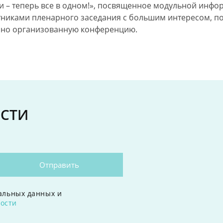
и
– теперь все
в одном!»,
посвященное модульной инфор
стниками пленарного заседания
с большим
интересом, п
чно
организованную конференцию.
ОСТИ
Отправить
альных данных и
ости